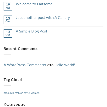
Welcome to Flatsome
19
Νοέ
Just another post with A Gallery
13
Οκτ
A Simple Blog Post
13
Οκτ
Recent Comments
A WordPress Commenter
στο
Hello world!
Tag Cloud
brooklyn
fashion
style
women
Kατηγορίες