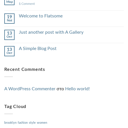
Μαρ
1
Comment
Welcome to Flatsome
19
Νοέ
Just another post with A Gallery
13
Οκτ
A Simple Blog Post
13
Οκτ
Recent Comments
A WordPress Commenter
στο
Hello world!
Tag Cloud
brooklyn
fashion
style
women