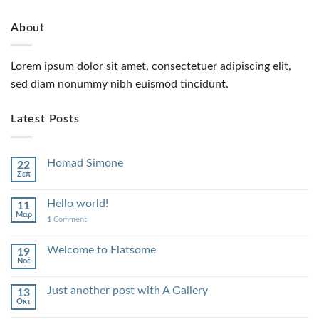
About
Lorem ipsum dolor sit amet, consectetuer adipiscing elit,
sed diam nonummy nibh euismod tincidunt.
Latest Posts
Homad Simone
22
Σεπ
Hello world!
11
Μαρ
1
Comment
Welcome to Flatsome
19
Νοέ
Just another post with A Gallery
13
Οκτ