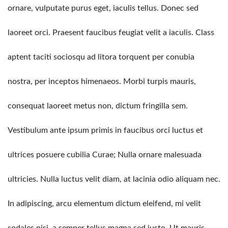
ornare, vulputate purus eget, iaculis tellus. Donec sed
laoreet orci. Praesent faucibus feugiat velit a iaculis. Class
aptent taciti sociosqu ad litora torquent per conubia
nostra, per inceptos himenaeos. Morbi turpis mauris,
consequat laoreet metus non, dictum fringilla sem.
Vestibulum ante ipsum primis in faucibus orci luctus et
ultrices posuere cubilia Curae; Nulla ornare malesuada
ultricies. Nulla luctus velit diam, at lacinia odio aliquam nec.
In adipiscing, arcu elementum dictum eleifend, mi velit
sodales nisi, a semper tellus magna sed justo. Ut mauris