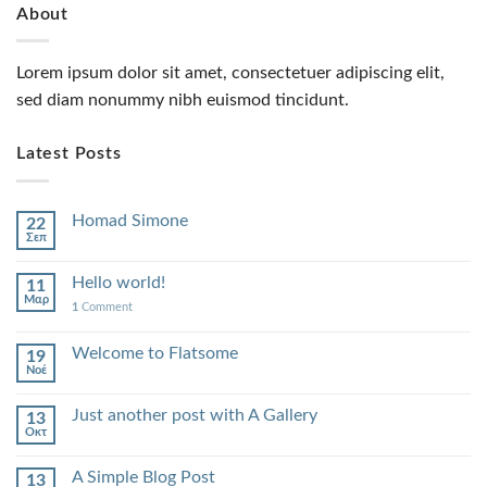
About
Lorem ipsum dolor sit amet, consectetuer adipiscing elit,
sed diam nonummy nibh euismod tincidunt.
Latest Posts
Homad Simone
22
Σεπ
Hello world!
11
Μαρ
1
Comment
Welcome to Flatsome
19
Νοέ
Just another post with A Gallery
13
Οκτ
A Simple Blog Post
13