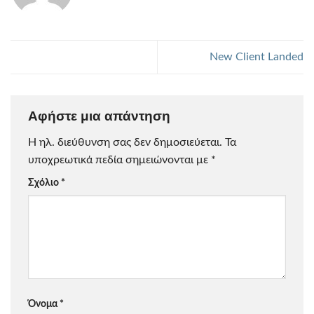
New Client Landed
Αφήστε μια απάντηση
Η ηλ. διεύθυνση σας δεν δημοσιεύεται.
Τα
υποχρεωτικά πεδία σημειώνονται με
*
Σχόλιο
*
Όνομα
*