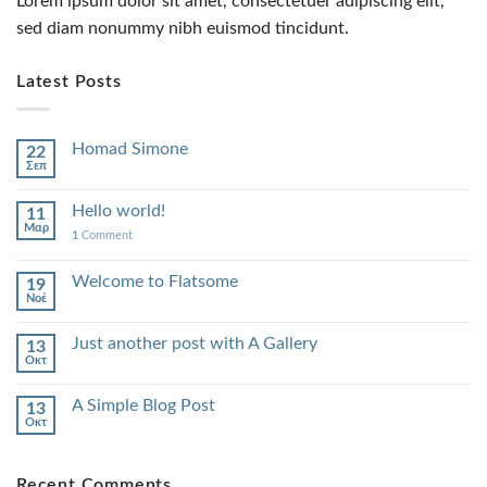
Lorem ipsum dolor sit amet, consectetuer adipiscing elit,
sed diam nonummy nibh euismod tincidunt.
Latest Posts
Homad Simone
22
Σεπ
Hello world!
11
Μαρ
1
Comment
Welcome to Flatsome
19
Νοέ
Just another post with A Gallery
13
Οκτ
A Simple Blog Post
13
Οκτ
Recent Comments