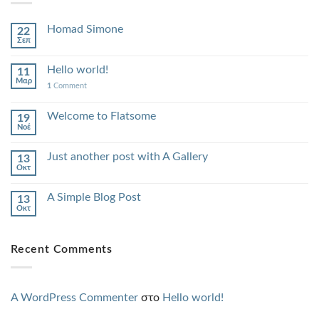
Homad Simone
22
Σεπ
Hello world!
11
Μαρ
1
Comment
Welcome to Flatsome
19
Νοέ
Just another post with A Gallery
13
Οκτ
A Simple Blog Post
13
Οκτ
Recent Comments
A WordPress Commenter
στο
Hello world!