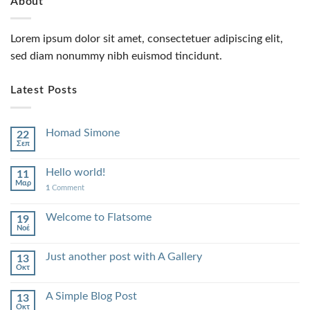
About
Lorem ipsum dolor sit amet, consectetuer adipiscing elit,
sed diam nonummy nibh euismod tincidunt.
Latest Posts
Homad Simone
22
Σεπ
Hello world!
11
Μαρ
1
Comment
Welcome to Flatsome
19
Νοέ
Just another post with A Gallery
13
Οκτ
A Simple Blog Post
13
Οκτ