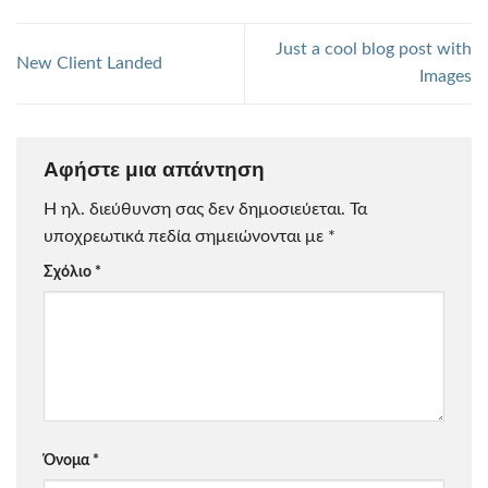
Just a cool blog post with
New Client Landed
Images
Αφήστε μια απάντηση
Η ηλ. διεύθυνση σας δεν δημοσιεύεται.
Τα
υποχρεωτικά πεδία σημειώνονται με
*
Σχόλιο
*
Όνομα
*